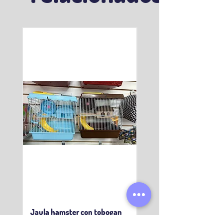
Jaula hamster con tobogan
Hamster Sirio Moteado