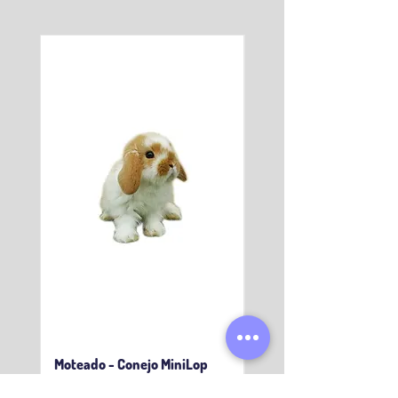
Moteado - Conejo MiniLop
Gray - Conejo MiniLop
Precio
Precio