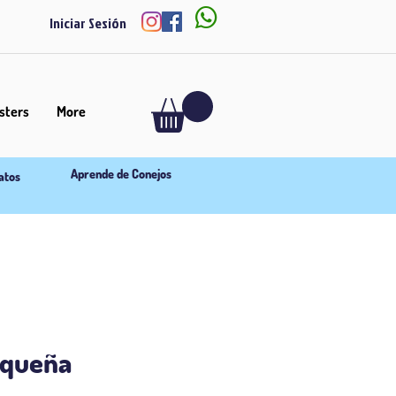

Iniciar Sesión
ters
More
Aprende de Conejos
atos
equeña