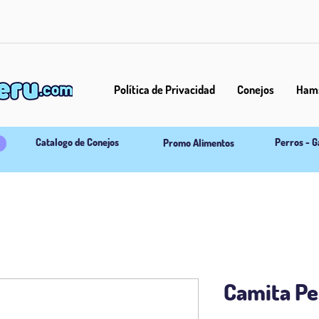
Política de Privacidad
Conejos
Hams
Catalogo de Conejos
Perros - G
Promo Alimentos
Camita P