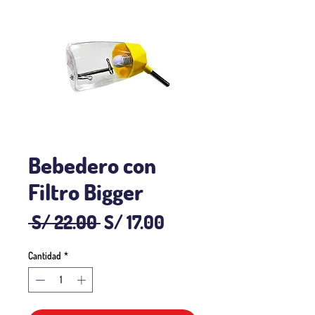
Bebedero con
Filtro Bigger
Precio
Precio
 S/ 22.00 
S/ 17.00
de
Cantidad
*
oferta