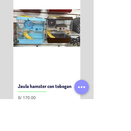
Jaula hamster con tobogan
Hamster Sirio Moteado
Precio
Precio
S/ 170.00
S/ 50.00