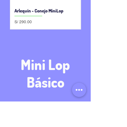
Arlequín - Conejo MiniLop
Black Otter - Conejo 
Precio
Precio
S/ 290.00
S/ 300.00
Mini Lop
Básico