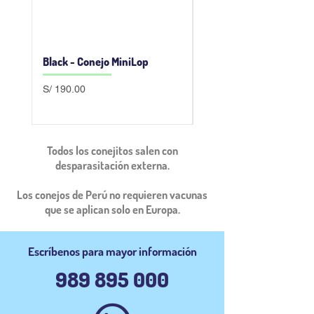
Black - Conejo MiniLop
Smoke Pearl - Conejo
MiniLop
Precio
S/ 190.00
Precio
S/ 180.00
Todos los conejitos salen con
desparasitación externa.
Los conejos de Perú no requieren vacunas
que se aplican solo en Europa.
Escríbenos
para mayor
información
989 895 000