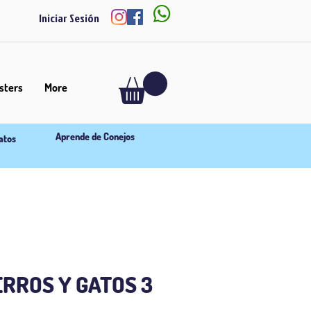

Iniciar Sesión
ters
More
Aprende de Conejos
atos
RROS Y GATOS 3