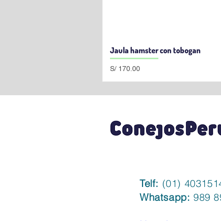
Jaula hamster con tobogan
Precio
S/ 170.00
Telf:
(01) 403151
Whatsapp:
989 8