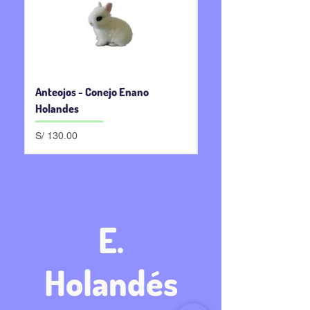
Anteojos - Conejo Enano
Albino - Conejo Enan
Holandes
Precio
S/ 150.00
Precio
S/ 130.00
E.
Holandés