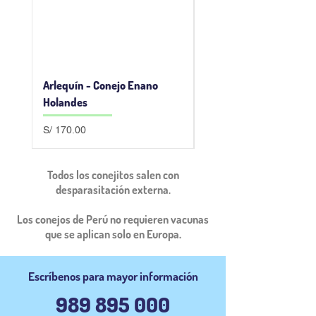
Arlequín - Conejo Enano
Orange - Conejo Enano
Holandes
Holandes
Precio
Precio
S/ 170.00
S/ 200.00
Todos los conejitos salen con
desparasitación externa.
Los conejos de Perú no requieren vacunas
que se aplican solo en Europa.
Escríbenos
para mayor
información
989 895 000